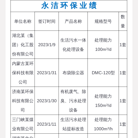
永 洁 环 保 业 绩
数
单位名称
签订时间
产品名称
规格型号
量
湖北某（集
生活污水一体
处理能力
团）化工股
2023/1/9
1套
化处理设备
100m³/d
份有限公司
内蒙古某环
保科技有限
2023/1/31
布袋除尘器
DMC-120型
1套
公司
济南某环保
有机废气、除
处理能力
科技有限公
2023/1/30
臭、污水处理
1套
150m³/d
司
设备
三门峡某煤
生活污水处理
处理能力
2023/1/11
1套
业有限公司
站提标改造
1000m³/h