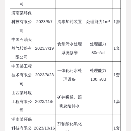
司
济南某环保
科技有限公
2023/8/7
消毒加药装置
处理能力1m³
1套
司
中国石油天
食堂污水处理
处理能力
然气股份有
2023/7/19
1套
系统修缮
50m³/d
限公司
中国某工程
一体化污水处
处理能力
技术有限公
2023/8/23
1套
理设备
100m³/d
司
山西某环境
矿井暖通、照
工程有限公
2023/11/5
1套
明及给排水
司
湖南某环保
芬顿酸化氧化
科技有限公
2023/10/16
1套