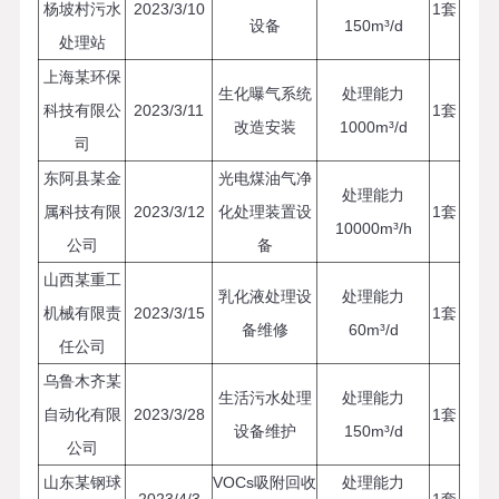
杨坡村污水
2023/3/10
1套
设备
150m³/d
处理站
上海某环保
生化曝气系统
处理能力
科技有限公
2023/3/11
1套
改造安装
1000m³/d
司
东阿县某金
光电煤油气净
处理能力
属科技有限
2023/3/12
化处理装置设
1套
10000m³/h
公司
备
山西某重工
乳化液处理设
处理能力
机械有限责
2023/3/15
1套
备维修
60m³/d
任公司
乌鲁木齐某
生活污水处理
处理能力
自动化有限
2023/3/28
1套
设备维护
150m³/d
公司
山东某钢球
VOCs吸附回收
处理能力