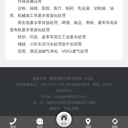
环保设施运营
淀粉、味精、医院、医疗、制药、乳化液、切削液、油
库、机械加工等废水资源化处理
再生纸废水零排放处理，啤酒、食品、养殖、屠宰等高浓
度有机废水资源化处理
纺织、印染、皮革等其它工业废水处理
城镇、小区生活污水处理及中水回用
宾馆、酒店油烟气净化、VOCs废气处理
版权所有：爱游戏官方网-爱游戏（中国）
全国客服电话：138-3793-1178 136-8386-0539 座机：0379-
65616861
E-mail：yongjiehb@163.com
地 址：洛阳市洛龙区安乐镇郑村工业园
备案号：
XML地图
电话
短信
地图
刷新