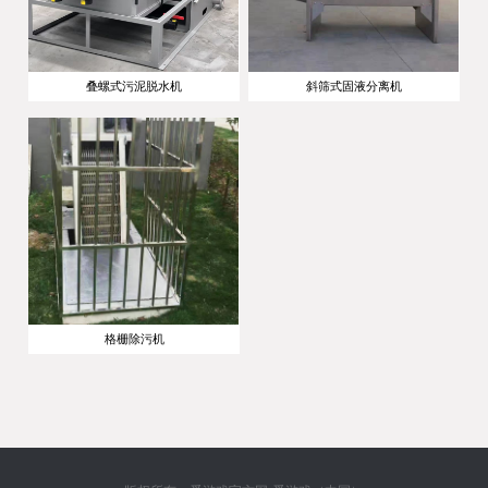
叠螺式污泥脱水机
斜筛式固液分离机
格栅除污机