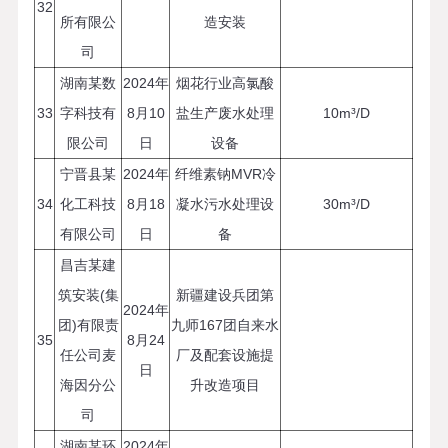
32
所有限公
造安装
司
湖南某数
2024年
烟花行业高氯酸
33
字科技有
8月10
盐生产废水处理
10m³/D
限公司
日
设备
宁晋县某
2024年
纤维素钠MVR冷
34
化工科技
8月18
凝水污水处理设
30m³/D
有限公司
日
备
昌吉某建
筑安装(集
新疆建设兵团第
2024年
团)有限责
九师167团自来水
35
8月24
任公司麦
厂及配套设施提
日
海因分公
升改造项目
司
湖南某环
2024年