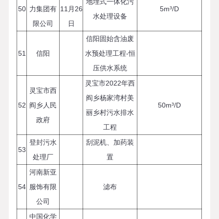
地埋式一体化污
50
力集团有
11月26
5m³/D
水处理设备
限公司
日
信阳固始含油废
51
信阳
水预处理工程-恒
压供水系统
灵宝市2022年西
灵宝市西
阎乡杨家湾村美
52
阎乡人民
50m³/D
丽乡村污水排水
政府
工程
登封污水
刮泥机、加药装
53
处理厂
置
河南新亚
54
服饰有限
滤布
公司
中国化学