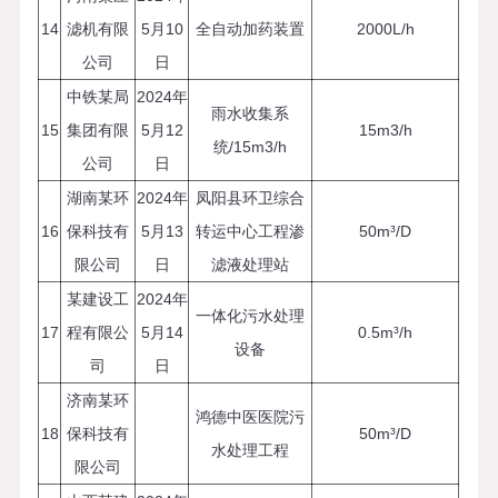
14
滤机有限
5月10
全自动加药装置
2000L/h
公司
日
中铁某局
2024年
雨水收集系
15
集团有限
5月12
15m3/h
统/15m3/h
公司
日
湖南某环
2024年
凤阳县环卫综合
16
保科技有
5月13
转运中心工程渗
50m³/D
限公司
日
滤液处理站
某建设工
2024年
一体化污水处理
17
程有限公
5月14
0.5m³/h
设备
司
日
济南某环
鸿德中医医院污
18
保科技有
50m³/D
水处理工程
限公司