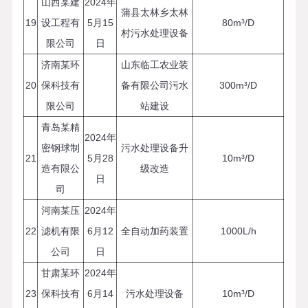
山西某建
2024年
蒲县太林乡太林
19
设工程有
5月15
80m³/D
村污水处理设备
限公司
日
济南某环
山东临工农业装
20
保科技有
备有限公司污水
300m³/D
限公司
站建设
青岛某精
2024年
密钢球制
污水处理设备升
21
5月28
10m³/D
造有限公
级改造
日
司
河南某压
2024年
22
滤机有限
6月12
全自动加药装置
1000L/h
公司
日
甘肃某环
2024年
23
保科技有
6月14
污水处理设备
10m³/D