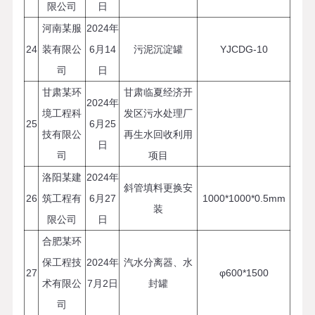
限公司
日
河南某服
2024年
24
装有限公
6月14
污泥沉淀罐
YJCDG-10
司
日
甘肃某环
甘肃临夏经济开
2024年
境工程科
发区污水处理厂
25
6月25
技有限公
再生水回收利用
日
司
项目
洛阳某建
2024年
斜管填料更换安
26
筑工程有
6月27
1000*1000*0.5mm
装
限公司
日
合肥某环
保工程技
2024年
汽水分离器、水
27
φ600*1500
术有限公
7月2日
封罐
司