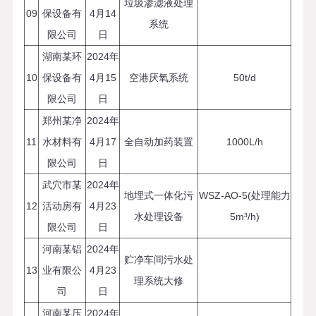
垃圾渗滤液处理
09
保设备有
4月14
系统
限公司
日
湖南某环
2024年
10
保设备有
4月15
空港厌氧系统
50t/d
限公司
日
郑州某净
2024年
11
水材料有
4月17
全自动加药装置
1000L/h
限公司
日
武穴市某
2024年
地埋式一体化污
WSZ-AO-5(处理能力
12
活动房有
4月23
水处理设备
5m³/h)
限公司
日
河南某铝
2024年
贮净车间污水处
13
业有限公
4月23
理系统大修
司
日
河南某压
2024年