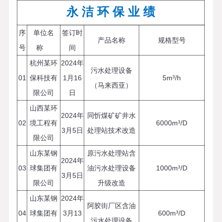
永 洁 环 保 业 绩
序
单位名
签订时
产品名称
规格型号
号
称
间
杭州某环
2024年
污水处理设备
01
保科技有
1月16
5m³/h
（马来西亚）
限公司
日
山西某环
2024年
同忻煤矿矿井水
02
境工程有
6000m³/D
3月5日
处理站技术改造
限公司
山东某钢
原污水处理站含
2024年
03
球集团有
油污水处理设备
1000m³/D
3月5日
限公司
升级改造
山东某钢
2024年
阿胶街厂区含油
04
球集团有
3月13
600m³/D
污水处理设备