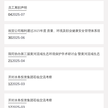
员工离职声明
04
2025-07
祝贺公司顺利通过2025年度 质量、环境及职业健康安全管理体系现场审
30
2025-06
我司协办第三届黄河流域生态环境保护学术研讨会 暨黄河流域生态环境
21
2025-04
开封水务投资集团莅临交流考察
12
2025-03
开封水务投资集团莅临交流考察
12
2025-03