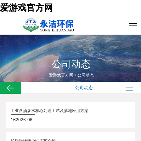
爱游戏官方网
公司动态
爱游戏官方网
>
公司动态
公司动态
工业含油废水核心处理工艺及落地应用方案
16
2026-06
垃圾渗滤液处理工艺介绍