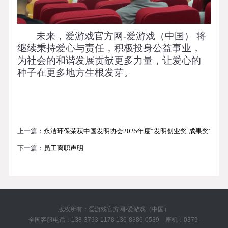
未来，爱游戏官方网-爱游戏（中国） 将
继续秉持爱心与责任，积极投身公益事业，
为社会的和谐发展贡献更多力量，让爱心的
种子在更多地方生根发芽。
上一篇：
永洁环保荣获中国发明协会2025年度“发明创业奖·成果奖”
下一篇：
员工离职声明
版权所有：爱游戏官方网-爱游戏（中国）
全国客服电话：138-3793-1178 136-8386-0539 座机：0379-