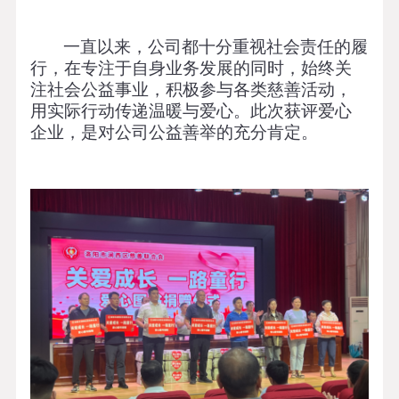
一直以来，公司都十分重视社会责任的履
行，在专注于自身业务发展的同时，始终关
注社会公益事业，积极参与各类慈善活动，
用实际行动传递温暖与爱心。此次获评爱心
企业，是对公司公益善举的充分肯定。